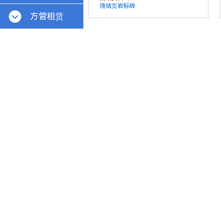
烧结页岩标砖
方管租赁